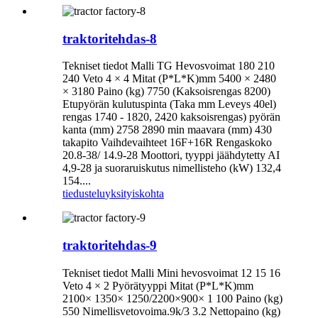
traktoritehdas-8
Tekniset tiedot Malli TG Hevosvoimat 180 210
240 Veto 4 × 4 Mitat (P*L*K)mm 5400 × 2480
× 3180 Paino (kg) 7750 (Kaksoisrengas 8200)
Etupyörän kulutuspinta (Taka mm Leveys 40el)
rengas 1740 - 1820, 2420 kaksoisrengas) pyörän
kanta (mm) 2758 2890 min maavara (mm) 430
takapito Vaihdevaihteet 16F+16R Rengaskoko
20.8-38/ 14.9-28 Moottori, tyyppi jäähdytetty AI
4,9-28 ja suoraruiskutus nimellisteho (kW) 132,4
154....
tiedustelu
yksityiskohta
traktoritehdas-9
Tekniset tiedot Malli Mini hevosvoimat 12 15 16
Veto 4 × 2 Pyörätyyppi Mitat (P*L*K)mm
2100× 1350× 1250/2200×900× 1 100 Paino (kg)
550 Nimellisvetovoima.9k/3 3.2 Nettopaino (kg)