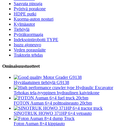
Saavuta pinoaja
Pyörivä porakone
HDPE putki
Kuorma-auton nosturi
Kylmäautot
Tiehöylä
Pyöräkuormaaja
Indeksointirobotti TYPE
Isuzu ajoneuvo
Veden porauslaite
Traktorin tehdas
Ominaisuustuotteet
Hyvälaatuinen tiehöylä G9138
Tehokas tela-tyyppinen hydraulinen kaivinkone
FOTON Auman 6×4 polttoaineauto 20cbm
SINOTRUK HOWO 371HP 6×4 vetoauto
Foton Auman 8×4 kippiauto