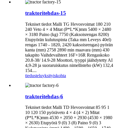
traktoritehdas-15
Tekniset tiedot Malli TG Hevosvoimat 180 210
240 Veto 4 × 4 Mitat (P*L*K)mm 5400 × 2480
× 3180 Paino (kg) 7750 (Kaksoisrengas 8200)
Etupyörän kulutuspinta (Taka mm Leveys 40el)
rengas 1740 - 1820, 2420 kaksoisrengas) pyörän
kanta (mm) 2758 2890 min maavara (mm) 430
takapito Vaihdevaihteet 16F+16R Rengaskoko
20.8-38/ 14.9-28 Moottori, tyyppi jäähdytetty AI
4,9-28 ja suoraruiskutus nimellisteho (kW) 132,4
154....
tiedustelu
yksityiskohta
traktoritehdas-6
Tekniset tiedot Malli TD Hevosvoimat 85 95 1
10 120 150 pyöräveto 4 × 4 (4 × 2) Mitat
(P*L*K)mm 4530 × 2050 × 2930 (4530 × 1980
× 2630) Etupyörä 9 (0) 3 (8) Paino 9 (0) 3