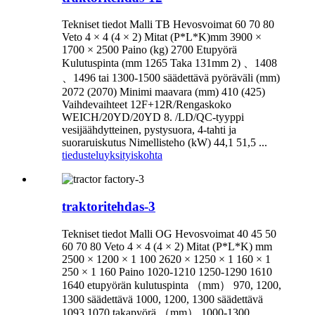
Tekniset tiedot Malli TB Hevosvoimat 60 70 80
Veto 4 × 4 (4 × 2) Mitat (P*L*K)mm 3900 ×
1700 × 2500 Paino (kg) 2700 Etupyörä
Kulutuspinta (mm 1265 Taka 131mm 2) 、1408
、1496 tai 1300-1500 säädettävä pyöräväli (mm)
2072 (2070) Minimi maavara (mm) 410 (425)
Vaihdevaihteet 12F+12R/Rengaskoko
WEICH/20YD/20YD 8. /LD/QC-tyyppi
vesijäähdytteinen, pystysuora, 4-tahti ja
suoraruiskutus Nimellisteho (kW) 44,1 51,5 ...
tiedustelu
yksityiskohta
traktoritehdas-3
Tekniset tiedot Malli OG Hevosvoimat 40 45 50
60 70 80 Veto 4 × 4 (4 × 2) Mitat (P*L*K) mm
2500 × 1200 × 1 100 2620 × 1250 × 1 160 × 1
250 × 1 160 Paino 1020-1210 1250-1290 1610
1640 etupyörän kulutuspinta （mm） 970, 1200,
1300 säädettävä 1000, 1200, 1300 säädettävä
1093 1070 takapyörä （mm） 1000-1300