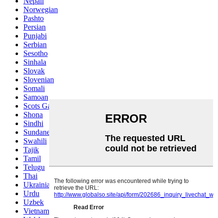
Nepali
Norwegian
Pashto
Persian
Punjabi
Serbian
Sesotho
Sinhala
Slovak
Slovenian
Somali
Samoan
Scots Gaelic
Shona
Sindhi
Sundanese
Swahili
Tajik
Tamil
Telugu
Thai
Ukrainian
Urdu
Uzbek
Vietnamese