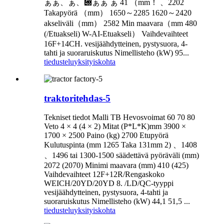
ぁぁ、ぁ、぀ぁぁ ぁ 41 （mm！ 、2202
Takapyörä （mm） 1650～2285 1620～2420
akseliväli（mm） 2582 Min maavara（mm 480
(/Etuakseli) W-AI-Etuakseli） Vaihdevaihteet
16F+14CH. vesijäähdytteinen, pystysuora, 4-
tahti ja suoraruiskutus Nimellisteho (kW) 95...
tiedustelu
yksityiskohta
traktoritehdas-5
Tekniset tiedot Malli TB Hevosvoimat 60 70 80
Veto 4 × 4 (4 × 2) Mitat (P*L*K)mm 3900 ×
1700 × 2500 Paino (kg) 2700 Etupyörä
Kulutuspinta (mm 1265 Taka 131mm 2) 、1408
、1496 tai 1300-1500 säädettävä pyöräväli (mm)
2072 (2070) Minimi maavara (mm) 410 (425)
Vaihdevaihteet 12F+12R/Rengaskoko
WEICH/20YD/20YD 8. /LD/QC-tyyppi
vesijäähdytteinen, pystysuora, 4-tahti ja
suoraruiskutus Nimellisteho (kW) 44,1 51,5 ...
tiedustelu
yksityiskohta