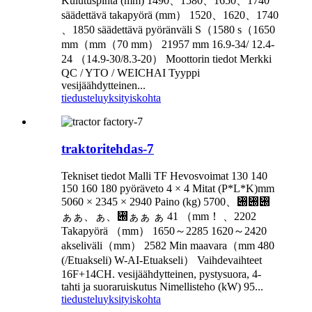
Kulutuspinta (mm) 1490、1580、1650、1740
säädettävä takapyörä (mm） 1520、1620、1740
、1850 säädettävä pyöränväli S（1580 s（1650
mm（mm（70 mm） 21957 mm 16.9-34/ 12.4-
24 （14.9-30/8.3-20） Moottorin tiedot Merkki
QC / YTO / WEICHAI Tyyppi
vesijäähdytteinen...
tiedustelu
yksityiskohta
traktoritehdas-7
Tekniset tiedot Malli TF Hevosvoimat 130 140
150 160 180 pyöräveto 4 × 4 Mitat (P*L*K)mm
5060 × 2345 × 2940 Paino (kg) 5700、぀぀぀
ぁぁ、ぁ、぀ぁぁ ぁ 41 （mm！ 、2202
Takapyörä （mm） 1650～2285 1620～2420
akseliväli（mm） 2582 Min maavara（mm 480
(/Etuakseli) W-AI-Etuakseli） Vaihdevaihteet
16F+14CH. vesijäähdytteinen, pystysuora, 4-
tahti ja suoraruiskutus Nimellisteho (kW) 95...
tiedustelu
yksityiskohta