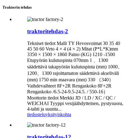
Traktorin tehdas
traktoritehdas-2
Tekniset tiedot Malli TY Hevosvoimat 30 35 40
45 50 60 Veto 4 × 4 (4 × 2) Mitat (P*L*K)mm
3350 × 1500 × 1860 Paino (KG) 1210 -1500
Etupyörän kulutuspinta 070mm 1 、1300
säädettävä takapyörän kulutuspinta (mm) 1000、
1200、1300 rajoittamaton säädettävä akseliväli
(mm) 1750 min maavara (mm) 330 （340）
Vaihdevaihteet 8F+2R Rengaskoko 8F+2R
Rengaskoko /6.5-24-9.5-24.5. / 550-16）
Moottorin tiedot Merkki JD / LD / XC / QC /
WEICHAI Tyyppi vesijäähdytteinen, pystysuora,
4-tahti ja suunta...
tiedustelu
yksityiskohta
traktoritehdas-12