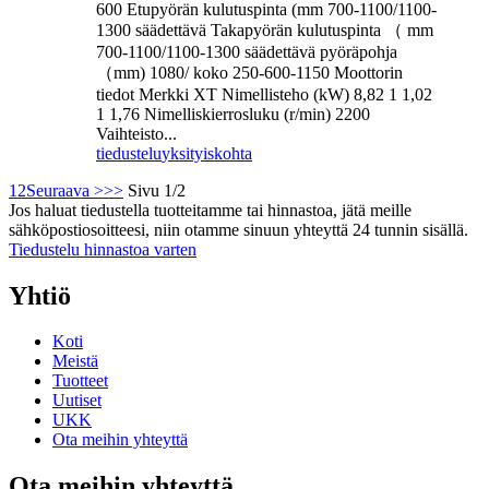
600 Etupyörän kulutuspinta (mm 700-1100/1100-
1300 säädettävä Takapyörän kulutuspinta （ mm
700-1100/1100-1300 säädettävä pyöräpohja
（mm) 1080/ koko 250-600-1150 Moottorin
tiedot Merkki XT Nimellisteho (kW) 8,82 1 1,02
1 1,76 Nimelliskierrosluku (r/min) 2200
Vaihteisto...
tiedustelu
yksityiskohta
1
2
Seuraava >
>>
Sivu 1/2
Jos haluat tiedustella tuotteitamme tai hinnastoa, jätä meille
sähköpostiosoitteesi, niin otamme sinuun yhteyttä 24 tunnin sisällä.
Tiedustelu hinnastoa varten
Yhtiö
Koti
Meistä
Tuotteet
Uutiset
UKK
Ota meihin yhteyttä
Ota meihin yhteyttä