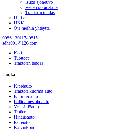
Isuzu ajoneuvo
Veden porauslaite
Traktorin tehdas
Uutiset
UKK
Ota meihin yhteyttä
0086 13011740815
sdhs001@126.com
Koti
Tuotteet
Traktorin tehdas
Luokat
Kippiauto
Traktori kuorma-auto
Kuorma-auto
Polttoainesäiliöauto
Vesisäiliöauto
Traileri
Hinausauto
Paloauto
Kaivinkone