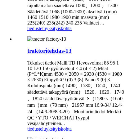
rajoittamaton säädettävä 1000、1200 、 1300
Säädettävä 1068 (1000-1300) akseliväli (mm)
1460 1510 1980 1900 min maavara (mm)
225(240) 235(242) 240 235 Vaihteet ...
tiedustelu
yksityiskohta
traktoritehdas-13
Tekniset tiedot Malli TD Hevosvoimat 85 95 1
10 120 150 pyöräveto 4 × 4 (4 × 2) Mitat
(P*L*K)mm 4530 × 2050 × 2930 (4530 × 1980
× 2630) Etupyörä 9 (0) 3 (8) Paino 9 (0) 3
Kulutuspinta (mm) 1490、1580、1650、1740
säädettävä takapyörä (mm） 1520、1620、1740
、1850 säädettävä pyöränväli S（1580 s（1650
mm（mm（70 mm） 21957 mm 16.9-34/ 12.4-
24 （14.9-30/8.3-20） Moottorin tiedot Merkki
QC / YTO / WEICHAI Tyyppi
vesijäähdytteinen...
tiedustelu
yksityiskohta