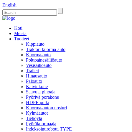
English
Koti
Meistä
Tuotteet
Kippiauto
Traktori kuorma-auto
Kuorma-auto
Polttoainesäiliöauto
Vesisäiliöauto
Traileri
Hinausauto
Paloauto
Kaivinkone
Saavuta pinoaja
Pyörivä porakone
HDPE putki
Kuorma-auton nosturi
Kylmäautot
Tiehöylä
Pyöräkuormaaja
Indeksointirobotti TYPE